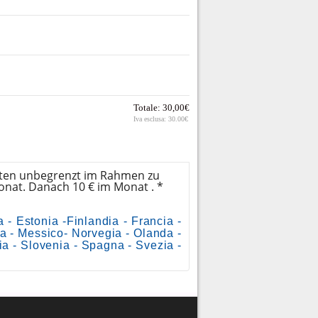
Totale:
30,00€
Iva esclusa:
30.00€
nuten unbegrenzt im Rahmen zu
Monat. Danach 10 € im Monat . *
 - Estonia -Finlandia - Francia -
ta - Messico- Norvegia - Olanda -
a - Slovenia - Spagna - Svezia -