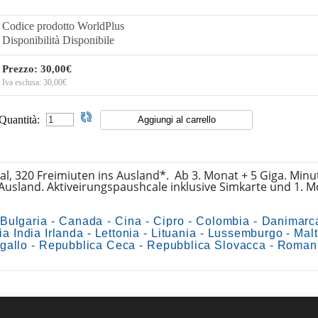
Codice prodotto
WorldPlus
Disponibilità
Disponibile
Prezzo:
30,00€
Iva esclusa:
30,00€
Quantità:
nal, 320 Freimiuten ins Ausland*. Ab 3. Monat + 5 Giga. Mi
 Ausland. Aktiveirungspaushcale inklusive Simkarte und 1. 
 Bulgaria - Canada - Cina - Cipro - Colombia - Danimarca
 India Irlanda - Lettonia - Lituania - Lussemburgo - Mal
togallo - Repubblica Ceca - Repubblica Slovacca - Romani