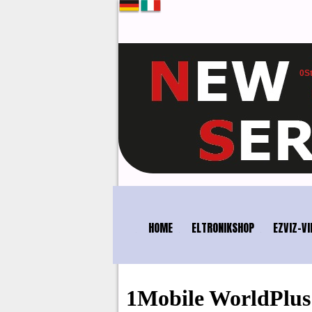
0
S
SICHER
HOME
ELTRONIKSHOP
EZVIZ-VI
1Mobile WorldPlus 