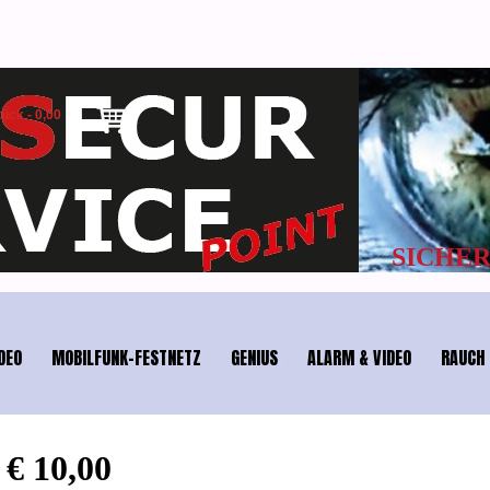
tück
-
0,00
HEIT & TEL
DEO
MOBILFUNK-FESTNETZ
GENIUS
ALARM & VIDEO
RAUCH 
€ 10,00