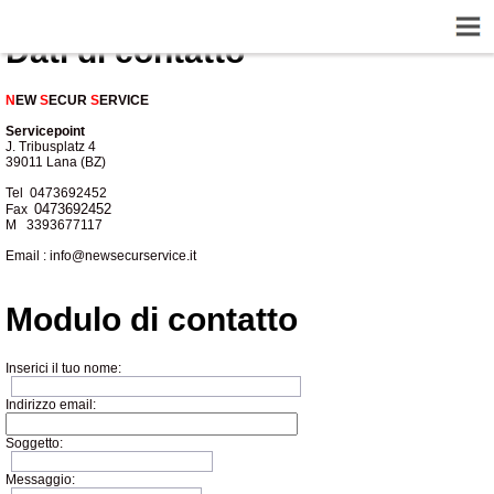
Dati di contatto
N
EW
S
ECUR
S
ERVICE
Servicepoint
J. Tribusplatz 4
39011 Lana (BZ)
Tel 0473692452
0473692452
Fax
M 3393677117
Email : info@newsecurservice.it
Modulo di contatto
Inserici il tuo nome:
Indirizzo email:
Soggetto:
Messaggio: