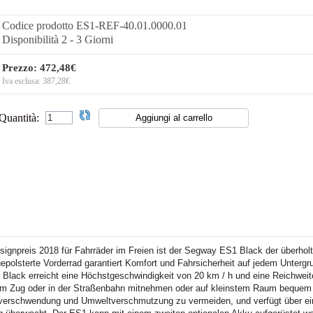
Codice prodotto
ES1-REF-40.01.0000.01
Disponibilità
2 - 3 Giorni
Prezzo:
472,48€
Iva esclusa:
387,28€
Quantità:
reis 2018 für Fahrräder im Freien ist der Segway ES1 Black der überholte Ele
 gepolsterte Vorderrad garantiert Komfort und Fahrsicherheit auf jedem Unterg
Black erreicht eine Höchstgeschwindigkeit von 20 km / h und eine Reichw
im Zug oder in der Straßenbahn mitnehmen oder auf kleinstem Raum bequem
everschwendung und Umweltverschmutzung zu vermeiden, und verfügt über ei