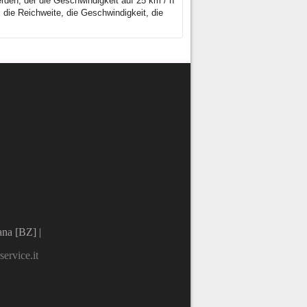
rden, der die Geschwindigkeit auf 25 km / h
 die Reichweite, die Geschwindigkeit, die
na [BZ] |
ervice.it