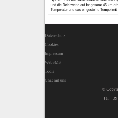
System, das die Batterielebensdauer ständi
und die Reichweite auf insgesamt 45 km erhö
Temperatur und das eingestellte Tempolimit
Datenschutz
Cookies
Impressum
WebSMS
Tools
Chat mit uns
© Copyri
Tel. +39