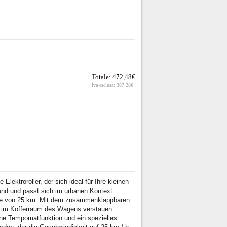
Totale:
472,48€
Iva esclusa:
387.28€
ktroroller, der sich ideal für Ihre kleinen
rund und passt sich im urbanen Kontext
eite von 25 km. Mit dem zusammenklappbaren
 im Kofferraum des Wagens verstauen .
ne Tempomatfunktion und ein spezielles