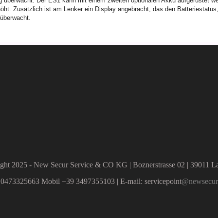
g überwacht. Der ES1 kann mit einem zweiten optionalen Akku aufgerüstet we
ht. Zusätzlich ist am Lenker ein Display angebracht, das den Batteriestatus,
 überwacht.
ght 2025 - New Secur Service & CO KG | Boznerstrasse 02 | 39011 La
 0473325663 Mobil +39 3497355103 | E-mail: servicepoint
@newsecurs