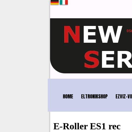
0
S
SICHER
HOME
ELTRONIKSHOP
EZVIZ-VI
E-Roller ES1 rec