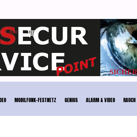
tück
-
0,00
HEIT & TEL
DEO
MOBILFUNK-FESTNETZ
GENIUS
ALARM & VIDEO
RAUCH 