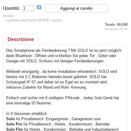
Quantità:
Sconto
a partiere da 0 pezzi 90,00€ / pezzo
Totale:
90,00€
Iva esclusa:
73.77€
Descrizione
Das Smartphone als Fernbedienung ? Mit SOLO ist es jetzt möglich
dank Bluethoot . Öffnen und schließen Sie jedes Tor , Gitter oder
Garage mit SOLO. Schluss mit lästigen Fernbedienungen .
Weltweit einzigartig , da keine Installation erforderlich. SOLO wird
bereits mit 2 C Batterien betriebs-bereit geliefert .SOLO hat
Schutzgrad IP 67 und daher ist es Egal wo es montiert wird .
Inklusive Zubehör für Wand und Rohr -fixierung .
Einfach und sicher mit 6 stelligem PINcode . Jedes Solo Gerät hat
eine einmalige ID Nummer .
In 4 Versionen erhältlich .
Solo
für Privatbereich Eingangstore , Garagentore usw.
Solo Pro
für Privatbereich , Hotels , Kondominium , Betriebe
Solo Filo
für Hotels , Kondominien , Betriebe und Industriebereich