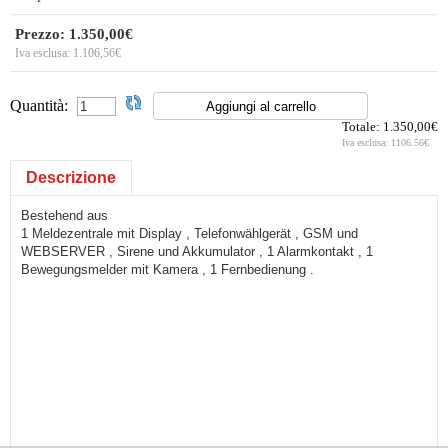
Prezzo:
1.350,00€
Iva esclusa:
1.106,56€
Quantità:
Totale:
1.350,00€
Iva esclusa:
1106.56€
Descrizione
Bestehend aus
1 Meldezentrale mit Display , Telefonwählgerät , GSM und
WEBSERVER , Sirene und Akkumulator , 1 Alarmkontakt , 1
Bewegungsmelder mit Kamera , 1 Fernbedienung .
1 Bewegungsmelder Kabellos mit Bildkamera
1 Tür-Fensterkontakt Kabellos .
Modell CME . Farbe Braun oder Weiss
1 Fernbedienung Modell BT-KT - Bidirektional mit
Zustandsanzeige
Scharf , Unscharf , Teilscharf , SOS Alarm und Programmtaste für