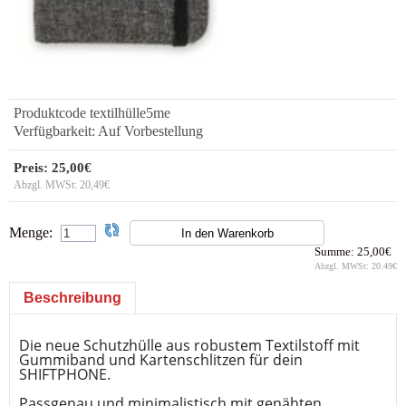
Produktcode
textilhülle5me
Verfügbarkeit:
Auf Vorbestellung
Preis:
25,00€
Abzgl. MWSt:
20,49€
Menge:
Summe:
25,00€
Abzgl. MWSt:
20.49€
Beschreibung
Die neue Schutzhülle aus robustem Textilstoff mit
Gummiband und Kartenschlitzen für dein
SHIFTPHONE.
Passgenau und minimalistisch mit genähten