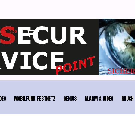
tück
-
0,00
HEIT & TEL
DEO
MOBILFUNK-FESTNETZ
GENIUS
ALARM & VIDEO
RAUCH 